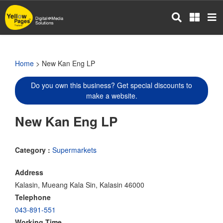
Skip
to
main
content
Home
> New Kan Eng LP
Do you own this business? Get special discounts to
make a website.
New Kan Eng LP
Category :
Supermarkets
Address
Kalasin, Mueang Kala Sin, Kalasin 46000
Telephone
043-891-551
Working Time