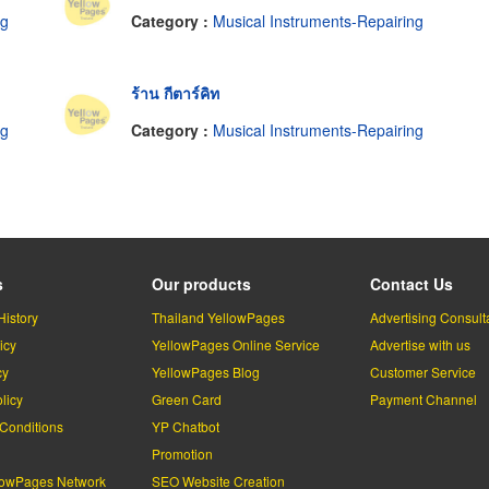
ng
Category :
Musical Instruments-Repairing
ร้าน กีตาร์คิท
ng
Category :
Musical Instruments-Repairing
s
Our products
Contact Us
History
Thailand YellowPages
Advertising Consult
icy
YellowPages Online Service
Advertise with us
cy
YellowPages Blog
Customer Service
licy
Green Card
Payment Channel
Conditions
YP Chatbot
l
Promotion
lowPages Network
SEO Website Creation