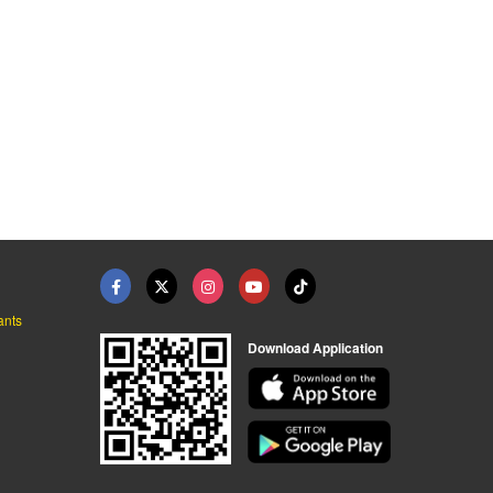
ants
Download Application