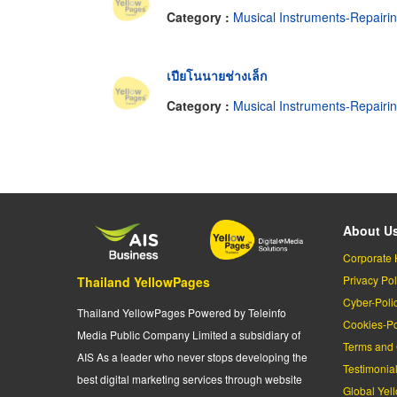
Category :
Musical Instruments-Repairi
เปียโนนายช่างเล็ก
Category :
Musical Instruments-Repairi
About U
Corporate 
Privacy Pol
Thailand YellowPages
Cyber-Poli
Thailand YellowPages Powered by Teleinfo
Cookies-Po
Media Public Company Limited a subsidiary of
Terms and 
AIS As a leader who never stops developing the
Testimonia
best digital marketing services through website
Global Yel