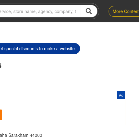
More Conten
t special discounts to make a website.
น
Ad
Maha Sarakham 44000