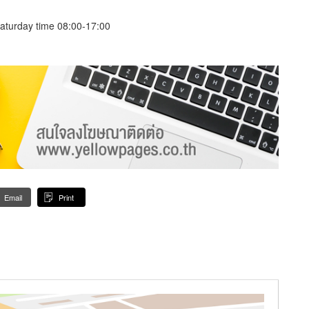
aturday time 08:00-17:00
Email
Print