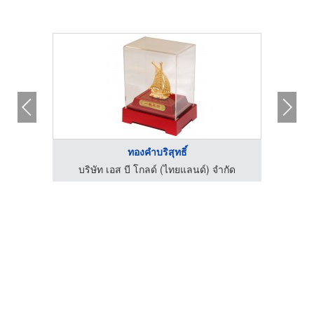
ทองคำบริสุทธิ์
เครื่องตรวจจับโลหะ ใต้ดิน ใต้น้ำ - Gold Hunter
บริษัท เอส บี โกลด์ (ไทยแลนด์) จำกัด
บร