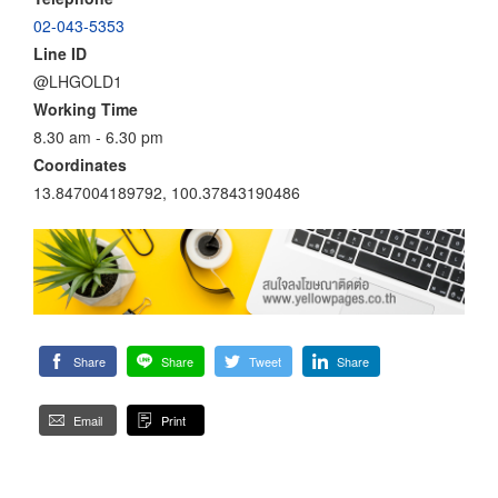
02-043-5353
Line ID
@LHGOLD1
Working Time
8.30 am - 6.30 pm
Coordinates
13.847004189792, 100.37843190486
Share
Share
Tweet
Share
Email
Print