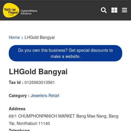
Skip
to
main
content
Home
> LHGold Bangyai
Do you own this business? Get special discounts to
make a website.
LHGold Bangyai
Tax Id :
0125563013561
Category :
Jewelers-Retail
Address
69/1 CHUMPHONPANICH MARKET Bang Mae Nang, Bang
Yai, Nonthaburi 11140
Telephone