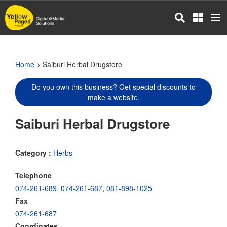
Skip
to
main
content
Home
> Saiburi Herbal Drugstore
Do you own this business? Get special discounts to
make a website.
Saiburi Herbal Drugstore
Category :
Herbs
Telephone
074-261-689
,
074-261-687
,
081-898-1025
Fax
074-261-687
Coordinates