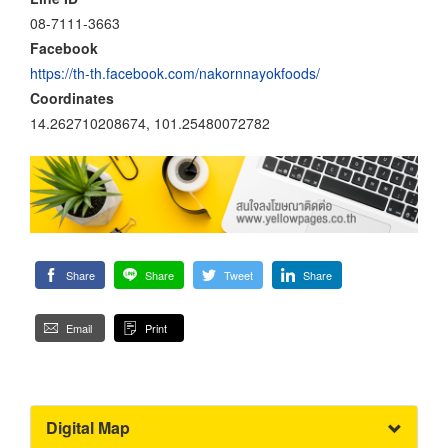
08-7111-3663
Facebook
https://th-th.facebook.com/nakornnayokfoods/
Coordinates
14.262710208674, 101.25480072782
Share
Share
Tweet
Share
Email
Print
Digital Map