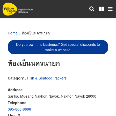
Skip
to
main
content
Home
> ห้องเย็นนครนายก
Do you own this business? Get special discounts to
make a website.
ห้องเย็นนครนายก
Category :
Fish & Seafood Packers
Address
Sarika, Mueang Nakhon Nayok, Nakhon Nayok 26000
Telephone
095-808-8696
Line ID