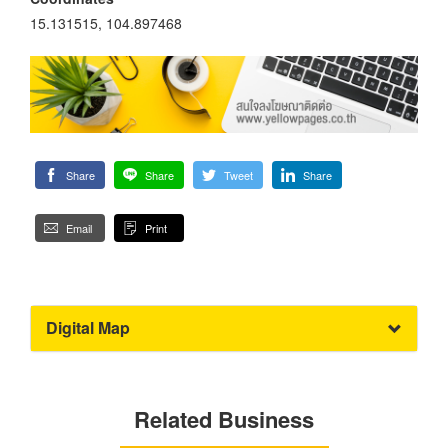
15.131515, 104.897468
Share
Share
Tweet
Share
Email
Print
Digital Map
Related Business