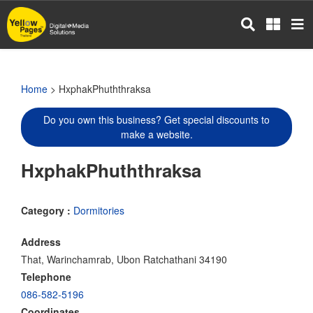
Skip
to
main
content
Home
> HxphakPhuththraksa
Do you own this business? Get special discounts to
make a website.
HxphakPhuththraksa
Category :
Dormitories
Address
That, Warinchamrab, Ubon Ratchathani 34190
Telephone
086-582-5196
Coordinates