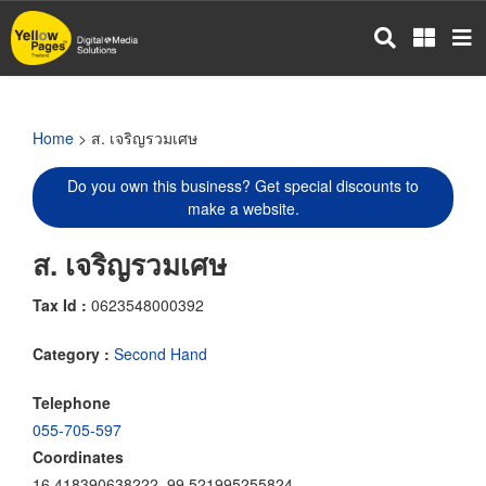
Skip
to
main
content
Home
> ส. เจริญรวมเศษ
Do you own this business? Get special discounts to
make a website.
ส. เจริญรวมเศษ
Tax Id :
0623548000392
Category :
Second Hand
Telephone
055-705-597
Coordinates
16.418390638222, 99.521995255824