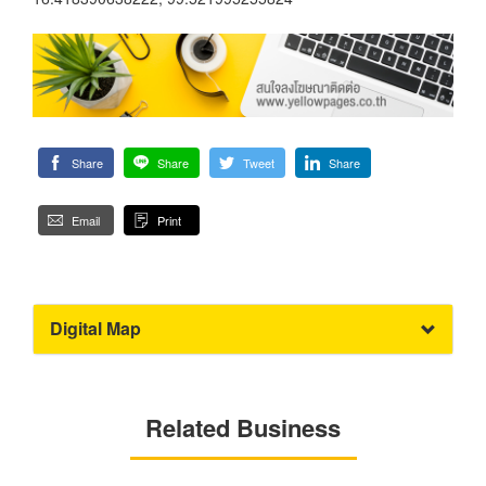
Share
Share
Tweet
Share
Email
Print
Digital Map
Related Business