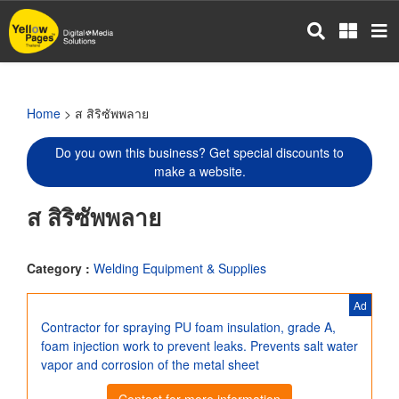
Skip
to
main
content
Home
> ส สิริซัพพลาย
Do you own this business? Get special discounts to
make a website.
ส สิริซัพพลาย
Category :
Welding Equipment & Supplies
Ad
Contractor for spraying PU foam insulation, grade A,
foam injection work to prevent leaks. Prevents salt water
vapor and corrosion of the metal sheet
Contact for more information