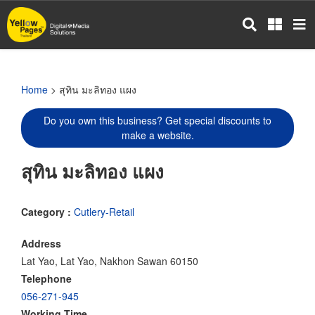
Skip
to
main
content
Home
> สุทิน มะลิทอง แผง
Do you own this business? Get special discounts to
make a website.
สุทิน มะลิทอง แผง
Category :
Cutlery-Retail
Address
Lat Yao, Lat Yao, Nakhon Sawan 60150
Telephone
056-271-945
Working Time