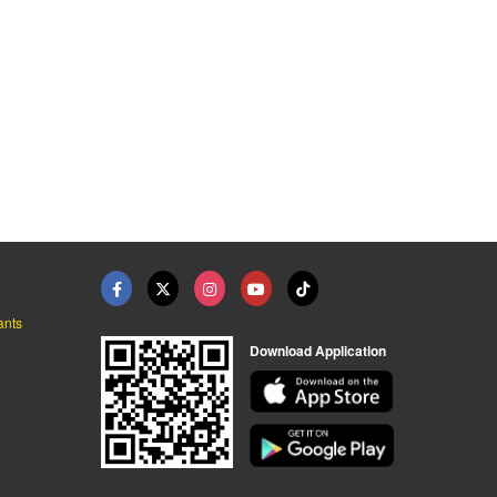
ants
Download Application