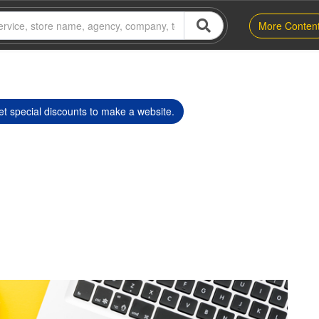
More Conten
t special discounts to make a website.