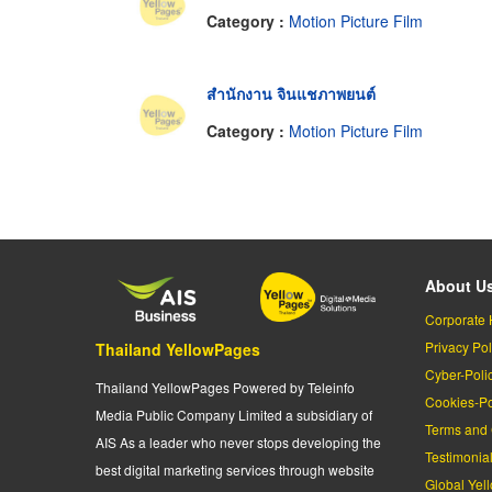
Category :
Motion Picture Film
สำนักงาน จินแชภาพยนต์
Category :
Motion Picture Film
About U
Corporate 
Privacy Pol
Thailand YellowPages
Cyber-Poli
Thailand YellowPages Powered by Teleinfo
Cookies-Po
Media Public Company Limited a subsidiary of
Terms and 
AIS As a leader who never stops developing the
Testimonia
best digital marketing services through website
Global Yel