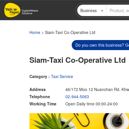
Skip
Business
to
main
content
Home
> Siam-Taxi Co-Operative Ltd
Do you own this business? Ge
Siam-Taxi Co-Operative Ltd
Category :
Taxi Service
Address
46/172 Moo 12 Nuanchan Rd. Khw
Telephone
02-944-5063
Working Time
Open Daily time 00:00-24:00