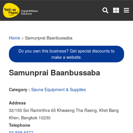
Skip
to
main
content
Home
> Samunprai Baanbussaba
Do you own this business? Get special discounts to
make a website.
Samunprai Baanbussaba
Category :
Sauna Equipment & Supplies
Address
32/155 Soi Raminthra 65 Khwaeng Tha Raeng, Khet Bang
Khen, Bangkok 10230
Telephone
02-509-6377