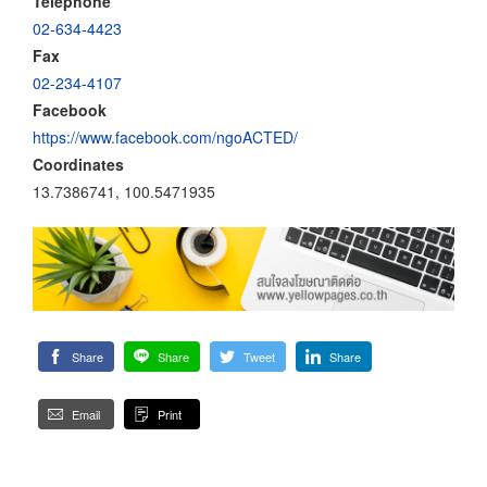
Telephone
02-634-4423
Fax
02-234-4107
Facebook
https://www.facebook.com/ngoACTED/
Coordinates
13.7386741, 100.5471935
Share
Share
Tweet
Share
Email
Print