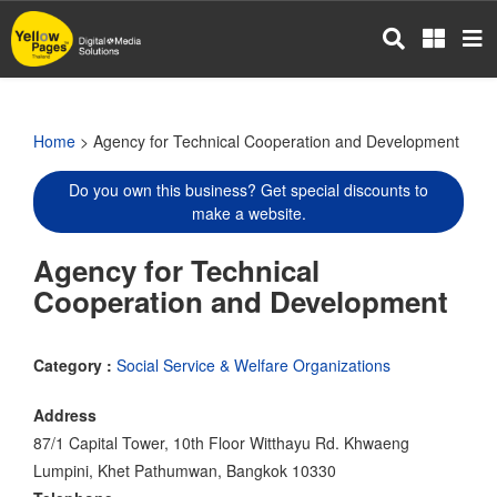
Skip
to
main
content
Home
> Agency for Technical Cooperation and Development
Do you own this business? Get special discounts to
make a website.
Agency for Technical
Cooperation and Development
Category :
Social Service & Welfare Organizations
Address
87/1 Capital Tower, 10th Floor Witthayu Rd. Khwaeng
Lumpini, Khet Pathumwan, Bangkok 10330