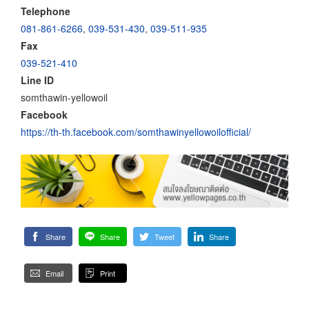
Telephone
081-861-6266
,
039-531-430
,
039-511-935
Fax
039-521-410
Line ID
somthawin-yellowoil
Facebook
https://th-th.facebook.com/somthawinyellowoilofficial/
Share
Share
Tweet
Share
Email
Print