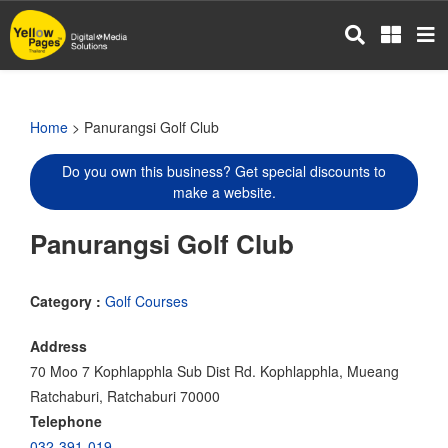
Skip
to
main
content
Home
> Panurangsi Golf Club
Do you own this business? Get special discounts to
make a website.
Panurangsi Golf Club
Category :
Golf Courses
Address
70 Moo 7 Kophlapphla Sub Dist Rd. Kophlapphla, Mueang
Ratchaburi, Ratchaburi 70000
Telephone
032-391-019