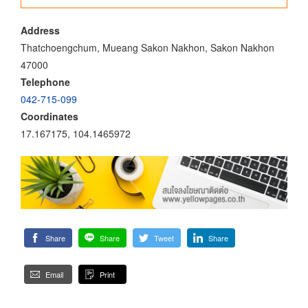
Address
Thatchoengchum, Mueang Sakon Nakhon, Sakon Nakhon
47000
Telephone
042-715-099
Coordinates
17.167175, 104.1465972
Share
Share
Tweet
Share
Email
Print