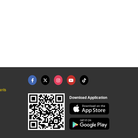
ants
Download Application