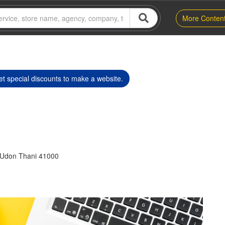
More Conten
t special discounts to make a website.
Udon Thani 41000