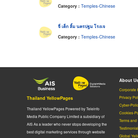
Category :
Temples-Chinese
จี่ เต็ก ลิ้ม นครปฐม โรงเจ
Category :
Temples-Chinese
About U
Corporate 
Privacy Pol
Thailand YellowPages
Cyber-Poli
Thailand YellowPages Powered by Teleinfo
Cookies-Po
Media Public Company Limited a subsidiary of
Terms and 
AIS As a leader who never stops developing the
Testimonia
best digital marketing services through website
Global Yel