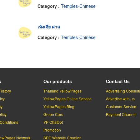
Category :
Temples-Chinese
เห้งเจีย ศาล
Category :
Temples-Chinese
s
Our products
Contact Us
History
Thailand YellowPages
Advertising Consult
icy
YellowPages Online Service
Advertise with us
cy
YellowPages Blog
Customer Service
licy
Green Card
Payment Channel
Conditions
YP Chatbot
l
Promotion
lowPages Network
SEO Website Creation