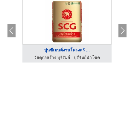
ปูนซีเมนต์งานโครงสร้ ...
โชค
วัสดุก่อสร้าง บุรีรัมย์ - บุรีรัมย์นำโชค