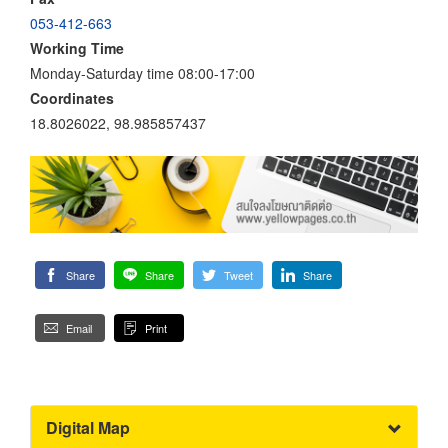
053-412-663
Working Time
Monday-Saturday time 08:00-17:00
Coordinates
18.8026022, 98.985857437
Share
Share
Tweet
Share
Email
Print
Digital Map