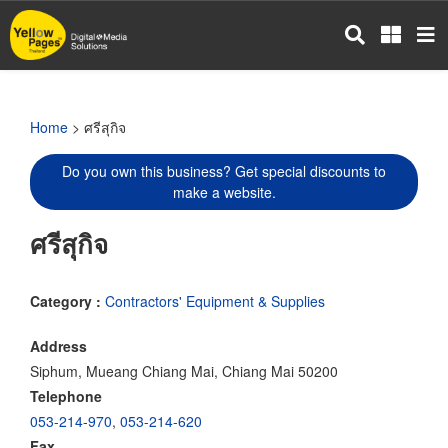
Skip
to
main
content
Home
> ศรีสุกิจ
Do you own this business? Get special discounts to
make a website.
ศรีสุกิจ
Category :
Contractors' Equipment & Supplies
Address
Siphum, Mueang Chiang Mai, Chiang Mai 50200
Telephone
053-214-970
,
053-214-620
Fax