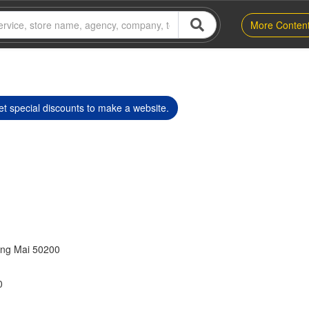
More Conten
t special discounts to make a website.
ang Mai 50200
0