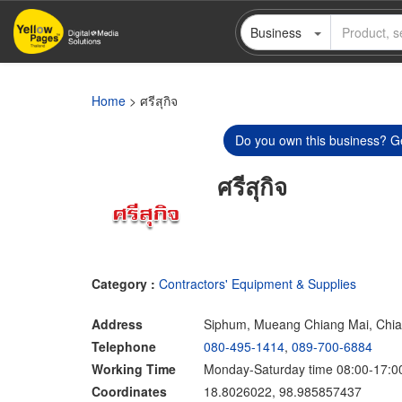
Skip
Business
to
main
content
Home
> ศรีสุกิจ
Do you own this business? Ge
ศรีสุกิจ
Category :
Contractors' Equipment & Supplies
Address
Siphum, Mueang Chiang Mai, Chi
Telephone
080-495-1414
,
089-700-6884
Working Time
Monday-Saturday time 08:00-17:0
Coordinates
18.8026022, 98.985857437