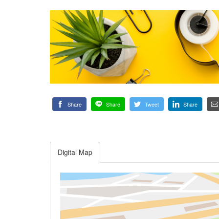
Share
Share
Tweet
Share
Digital Map