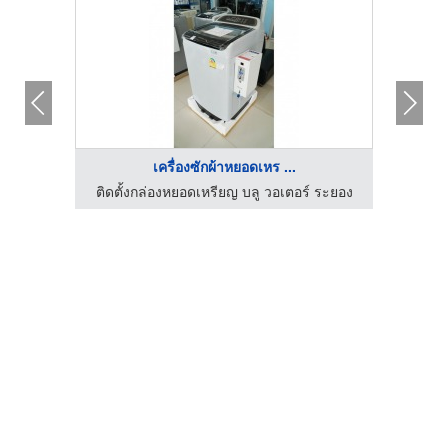
เครื่องซักผ้าหยอดเหร ...
ร้านสะดวกซัก 24 ชม.โคราช Washbar24Korat
ติดตั้งกล่องหยอดเหรียญ บลู วอเตอร์ ระยอง
ติดตั