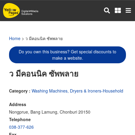
Skip
to
main
content
Home
> ว มีคอนนิค ซัพพลาย
Do you own this business? Get special discounts to
make a website.
ว มีคอนนิค ซัพพลาย
Category :
Washing Machines, Dryers & Ironers-Household
Address
Nongprue, Bang Lamung, Chonburi 20150
Telephone
038-377-626
Fax