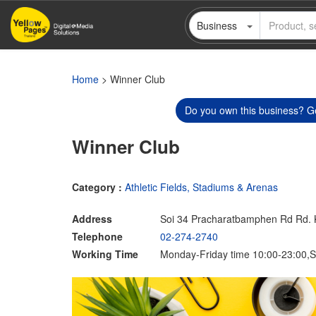
Skip
Business
to
main
content
Home
> Winner Club
Do you own this business? Ge
Winner Club
Category :
Athletic Fields, Stadiums & Arenas
Address
Soi 34 Pracharatbamphen Rd Rd.
Telephone
02-274-2740
Working Time
Monday-Friday time 10:00-23:00,S