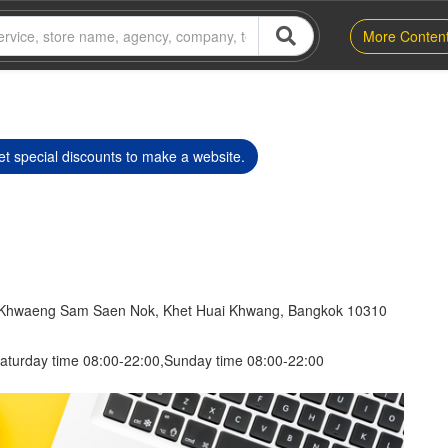
More Conten
t special discounts to make a website.
 Khwaeng Sam Saen Nok, Khet Huai Khwang, Bangkok 10310
aturday time 08:00-22:00,Sunday time 08:00-22:00