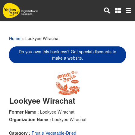
Skip
to
main
content
Home
> Lookyee Wirachat
Do you own this business? Get special discounts to
make a website.
Lookyee Wirachat
Former Name :
Lookyee Wirachat
Organization Name :
Lookyee Wirachat
Category :
Fruit & Vegetable-Dried