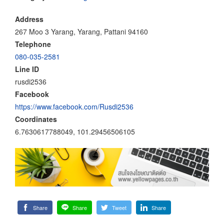
Address
267 Moo 3 Yarang, Yarang, Pattani 94160
Telephone
080-035-2581
Line ID
rusdi2536
Facebook
https://www.facebook.com/Rusdi2536
Coordinates
6.7630617788049, 101.29456506105
Share
Share
Tweet
Share