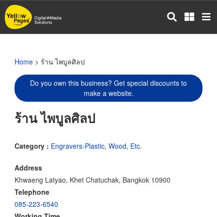
Skip
to
main
content
Home
> ร้าน ไพบูลศิลป
Do you own this business? Get special discounts to
make a website.
ร้าน ไพบูลศิลป
Category :
Engravers-Plastic, Wood, Etc.
Address
Khwaeng Latyao, Khet Chatuchak, Bangkok 10900
Telephone
085-223-6540
Working Time