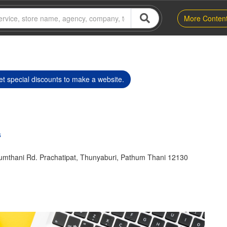
More Conten
t special discounts to make a website.
s
umthani Rd. Prachatipat, Thunyaburi, Pathum Thani 12130