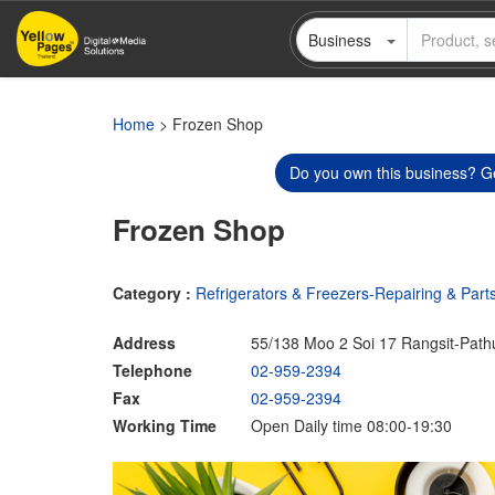
Skip
Business
to
main
content
Home
> Frozen Shop
Do you own this business? Ge
Frozen Shop
Category :
Refrigerators & Freezers-Repairing & Part
Address
55/138 Moo 2 Soi 17 Rangsit-Path
Telephone
02-959-2394
Fax
02-959-2394
Working Time
Open Daily time 08:00-19:30