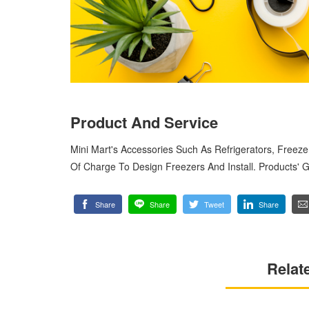
Product And Service
Mini Mart's Accessories Such As Refrigerators, Freez
Of Charge To Design Freezers And Install. Products' G
Share
Share
Tweet
Share
Relat