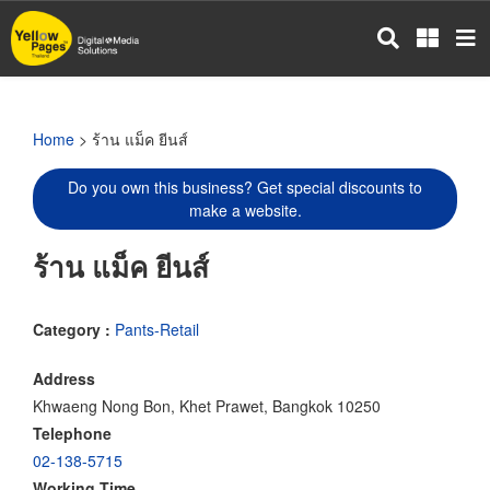
Skip
to
main
content
Home
> ร้าน แม็ค ยีนส์
Do you own this business? Get special discounts to
make a website.
ร้าน แม็ค ยีนส์
Category :
Pants-Retail
Address
Khwaeng Nong Bon, Khet Prawet, Bangkok 10250
Telephone
02-138-5715
Working Time