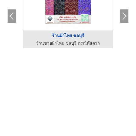
ร้านผ้าไทย ชลบุรี
รา
ร้านขายผ้าไหม ชลบุรี ภรณ์พัสตรา
ร