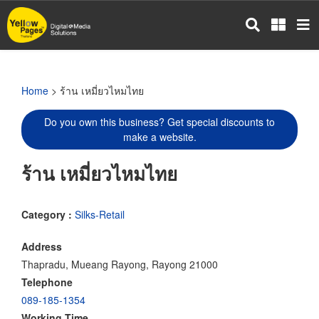
Skip
to
main
content
Home
> ร้าน เหมี่ยวไหมไทย
Do you own this business? Get special discounts to
make a website.
ร้าน เหมี่ยวไหมไทย
Category :
Silks-Retail
Address
Thapradu, Mueang Rayong, Rayong 21000
Telephone
089-185-1354
Working Time