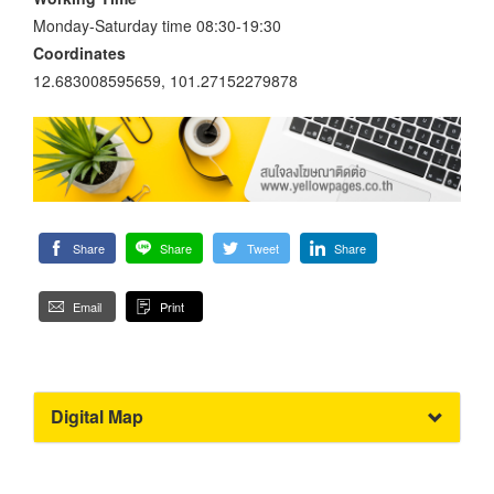
Monday-Saturday time 08:30-19:30
Coordinates
12.683008595659, 101.27152279878
Share
Share
Tweet
Share
Email
Print
Digital Map