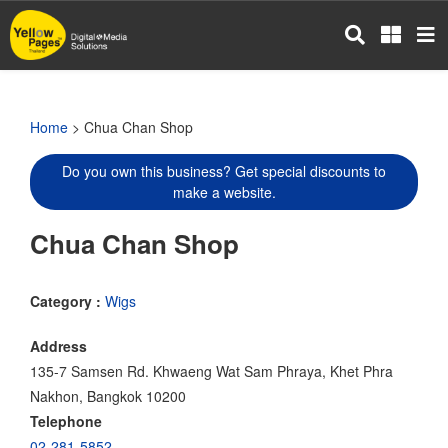
Skip
to
main
content
Home
> Chua Chan Shop
Do you own this business? Get special discounts to
make a website.
Chua Chan Shop
Category :
Wigs
Address
135-7 Samsen Rd. Khwaeng Wat Sam Phraya, Khet Phra
Nakhon, Bangkok 10200
Telephone
02-281-5852