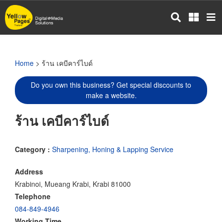
Skip
to
main
content
Home
> ร้าน เคบีคาร์ไบด์
Do you own this business? Get special discounts to
make a website.
ร้าน เคบีคาร์ไบด์
Category :
Sharpening, Honing & Lapping Service
Address
Krabinoi, Mueang Krabi, Krabi 81000
Telephone
084-849-4946
Working Time