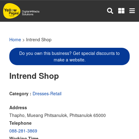
Skip
to
main
content
Home
> Intrend Shop
Do you own this business? Get special discounts to
make a website.
Intrend Shop
Category :
Dresses-Retail
Address
Thapho, Mueang Phitsanulok, Phitsanulok 65000
Telephone
088-281-3869
Working Time