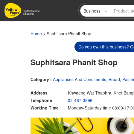
Skip
Business
to
main
content
Home
> Suphitsara Phanit Shop
Do you own this business? Ge
Suphitsara Phanit Shop
Category :
Appliances And Condiments, Bread, Pastr
Address
Khwaeng Wat Thaphra, Khet Bang
Telephone
02-467-3896
Working Time
Monday-Saturday time 08:00-17:0