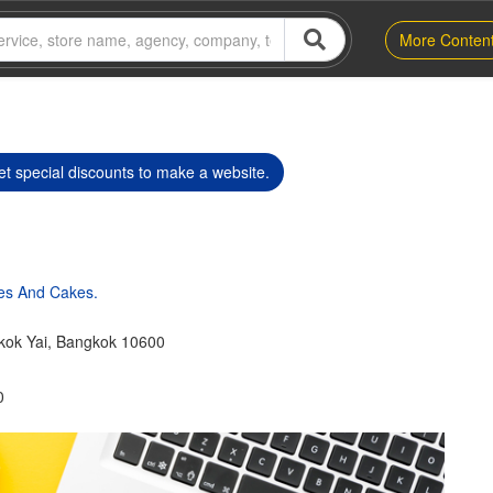
More Conten
t special discounts to make a website.
ies And Cakes.
kok Yai, Bangkok 10600
0