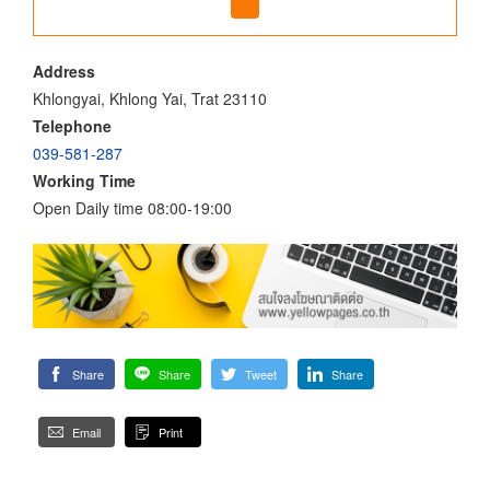
Address
Khlongyai, Khlong Yai, Trat 23110
Telephone
039-581-287
Working Time
Open Daily time 08:00-19:00
Share
Share
Tweet
Share
Email
Print