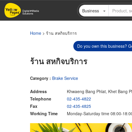
Skip
Business
to
main
content
Home
> ร้าน สหกิจบริการ
Do you own this business? Ge
ร้าน สหกิจบริการ
Category :
Brake Service
Address
Khwaeng Bang Phlat, Khet Bang P
Telephone
02-435-4822
Fax
02-435-4825
Working Time
Monday-Saturday time 08:00-18:0