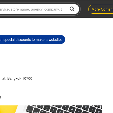
More Conten
t special discounts to make a website.
hlat, Bangkok 10700
0