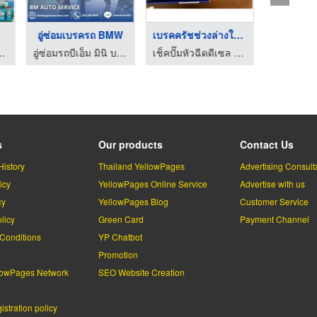
อู่ซ่อมเบรครถ BMW
เบรคครัชช่วงล่างใกล้ ...
ญ่ ออโต้เซอร์วิส
อู่ซ่อมรถบีเอ็ม มินิ บางแค
เช็คปั๊มหัวฉีดดีเซล สมุทรปราการ - สำโรงใต้ดีเซล
s
Our products
Contact Us
History
Thailand YellowPages
Advertising Consult
icy
YellowPages Online Service
Advertise with us
cy
YellowPages Blog
Customer Service
licy
Green Card
Payment Channel
Conditions
YP Chatbot
l
Promotion
lowPages Network
SEO Website Creation
stration policy