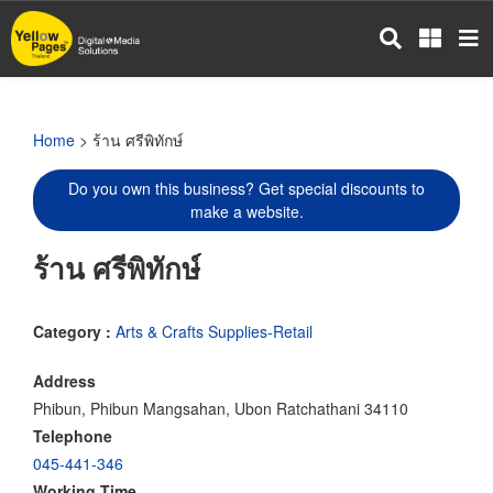
Skip
to
main
content
Home
> ร้าน ศรีพิทักษ์
Do you own this business? Get special discounts to
make a website.
ร้าน ศรีพิทักษ์
Category :
Arts & Crafts Supplies-Retail
Address
Phibun, Phibun Mangsahan, Ubon Ratchathani 34110
Telephone
045-441-346
Working Time