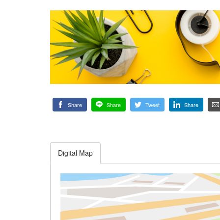
Share
Share
Tweet
Share
Digital Map