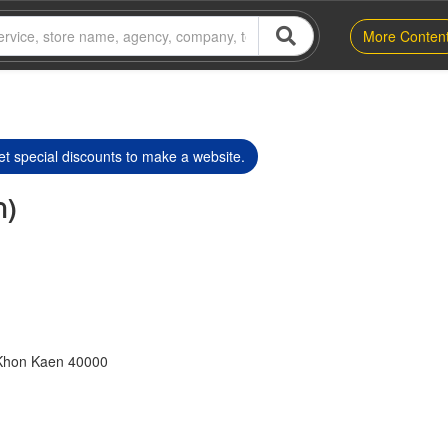
More Conten
t special discounts to make a website.
า)
Khon Kaen 40000