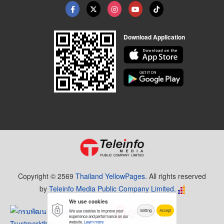
Download Application
Copyright © 2569
Thailand YellowPages.
All rights reserved
by
Teleinfo Media Public Company Limited.
We use cookies
Setting
Accept
We use cookies to improve your
experience and performance on our
website.
Learn more