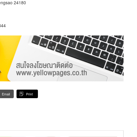
engsao 24180
844
Email
Print