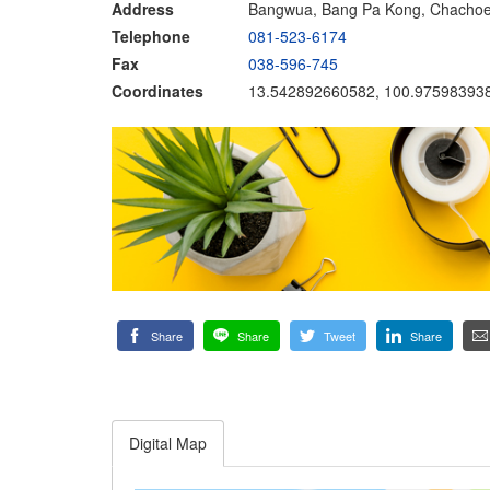
Address
Bangwua, Bang Pa Kong, Chacho
Telephone
081-523-6174
Fax
038-596-745
Coordinates
13.542892660582, 100.97598393
Share
Share
Tweet
Share
Digital Map