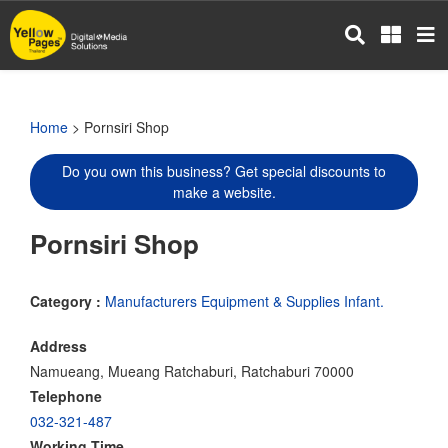
Skip
to
main
content
Home
> Pornsiri Shop
Do you own this business? Get special discounts to
make a website.
Pornsiri Shop
Category :
Manufacturers Equipment & Supplies Infant.
Address
Namueang, Mueang Ratchaburi, Ratchaburi 70000
Telephone
032-321-487
Working Time