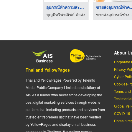
Professional Cleanin ...
อุปกรณ์ทำความสะอาด ไ ...
ขายส่งอุปกรณ์ท
บริษัท ออสบอร์น สิงคโปร์ จำกัด
บุญมีทวีพาณิชย์ ค้าส่ง
ขายส่งอุปกรณ์ช่าง อุปก
About U
Corporate 
Privacy Pol
Thailand YellowPages
Cyber-Poli
Thailand YellowPages Powered by Teleinfo
Cookies-Po
Media Public Company Limited a subsidiary of
Terms and 
AIS As a leader who never stops developing the
Testimonia
best digital marketing services through website
Global Yel
platform that including products and services from
COVID-19
trusted entrepreneur list that have been verified
Domain regi
by YellowPages and display on all business
categories in Thailand. We deliver service