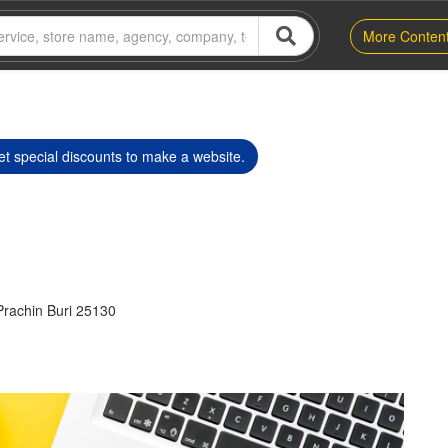
More Conten
t special discounts to make a website.
rachin Buri 25130