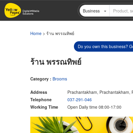
Skip
Business
to
main
content
Home
> ร้าน พรรณทิพย์
Do you own this business? Ge
ร้าน พรรณทิพย์
Category :
Brooms
Address
Prachantakham, Prachantakham, P
Telephone
037-291-046
Working Time
Open Daily time 08:00-17:00