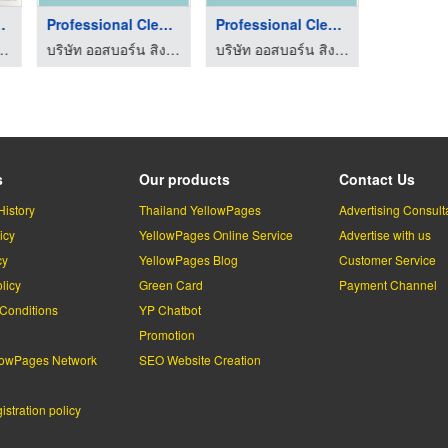
ำความส ...
Professional Cleanin ...
Professional Cleanin ...
รณ์เซฟตี้ อุปกรณ์ไฟฟ้า - irichtrading
บริษัท ออสบอร์น สิงคโปร์ จำกัด
บริษัท ออสบอร์น สิงคโปร์ จำกัด
บุญมีทวีพา
s
Our products
Contact Us
History
Thailand YellowPages
Advertising Consult
icy
YellowPages Online Service
Advertise with us
cy
YellowPages Blog
Customer Service
licy
Green Card
Payment Channel
Conditions
YP Chatbot
l
Promotion
lowPages Network
SEO Website Creation
stration policy