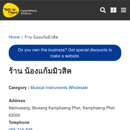
Skip
to
main
content
Home
> ร้าน น้องแก้มมิวสิค
Do you own this business? Get special discounts to
make a website.
ร้าน น้องแก้มมิวสิค
Category :
Musical Instruments-Wholesale
Address
Naimueang, Mueang Kamphaeng Phet, Kamphaeng Phet
62000
Telephone
055-716-538