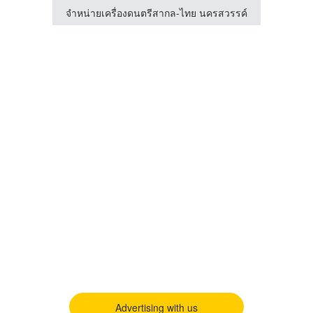
สวรรค์
จำหน่ายเครื่องดนตรีสากล-ไทย นครสวรรค์
จำหน่
Advertising with us