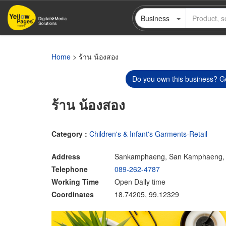
Skip
Business
to
main
content
Home
> ร้าน น้องสอง
Do you own this business? Ge
ร้าน น้องสอง
Category :
Children's & Infant's Garments-Retail
Address
Sankamphaeng, San Kamphaeng, 
Telephone
089-262-4787
Working Time
Open Daily time
Coordinates
18.74205, 99.12329