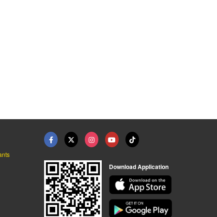
ants
Download Application