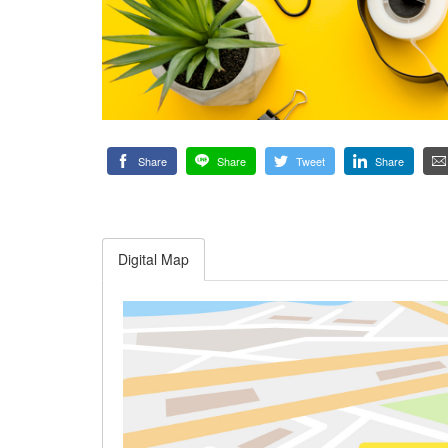
Share
Share
Tweet
Share
Digital Map