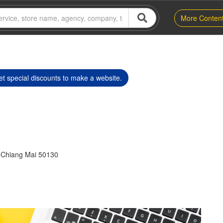
More Conten
t special discounts to make a website.
Chiang Mai 50130