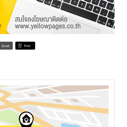
Email
Print