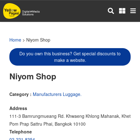
Skip
to
main
content
Home
> Niyom Shop
Do you own this business? Get special discounts to
make a website.
Niyom Shop
Category :
Manufacturers Luggage.
Address
111-3 Bamrungmueang Rd. Khwaeng Khlong Mahanak, Khet
Pom Prap Sattru Phai, Bangkok 10100
Telephone
02-221-8354