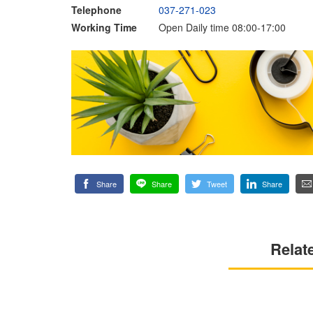
Telephone
037-271-023
Working Time
Open Daily time 08:00-17:00
Share
Share
Tweet
Share
Relat