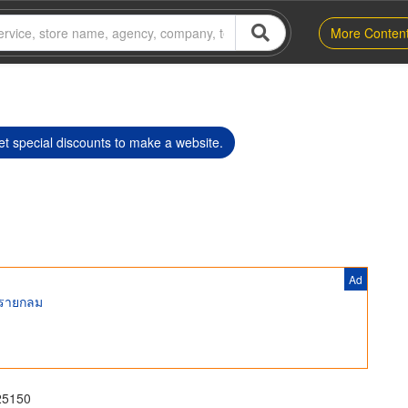
More Conten
t special discounts to make a website.
Ad
ทรายกลม
25150