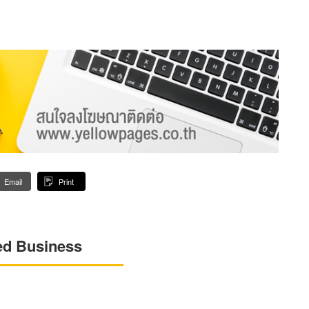
Email
Print
ed Business