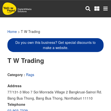
Skip
to
main
content
Home
> T W Trading
Do you own this business? Get special discounts to
make a website.
T W Trading
Category :
Rags
Address
77/131-3 Moo 7 Soi Monrada Village 2 Bangkruai-Sainoi Rd.
Bang Bua Thong, Bang Bua Thong, Nonthaburi 11110
Telephone
02-903-7329