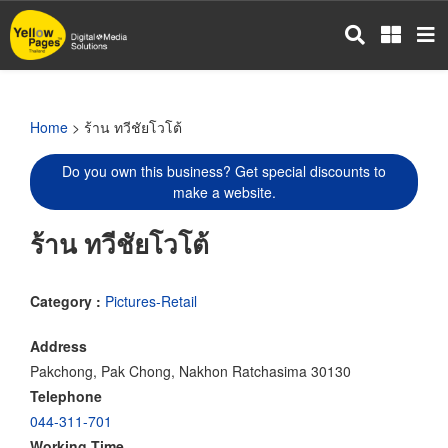
Skip
to
main
content
Home
> ร้าน ทวีชัยโวโต้
Do you own this business? Get special discounts to
make a website.
ร้าน ทวีชัยโวโต้
Category :
Pictures-Retail
Address
Pakchong, Pak Chong, Nakhon Ratchasima 30130
Telephone
044-311-701
Working Time