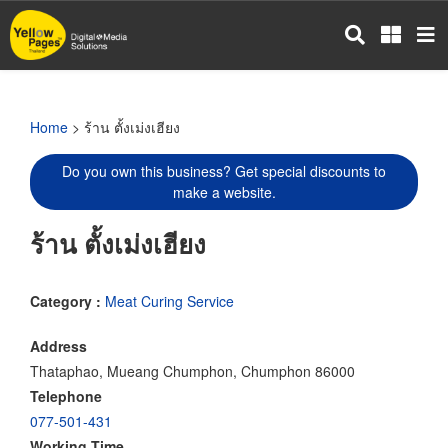
Skip
to
main
content
Home
> ร้าน ตั้งเม่งเฮียง
Do you own this business? Get special discounts to
make a website.
ร้าน ตั้งเม่งเฮียง
Category :
Meat Curing Service
Address
Thataphao, Mueang Chumphon, Chumphon 86000
Telephone
077-501-431
Working Time