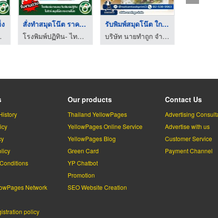
็ง
สั่งทำสมุดโน๊ต ราคาถ ...
รับพิมพ์สมุดโน๊ต ใกล ...
ผลิตสมุ
พริ้นติ้ง
โรงพิมพ์ปฏิทิน- ไทยกิจพริ้นติ้ง
บริษัท นายทำถูก จำกัด
s
Our products
Contact Us
History
Thailand YellowPages
Advertising Consult
icy
YellowPages Online Service
Advertise with us
cy
YellowPages Blog
Customer Service
licy
Green Card
Payment Channel
Conditions
YP Chatbot
l
Promotion
lowPages Network
SEO Website Creation
stration policy