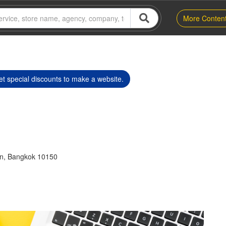
More Conten
t special discounts to make a website.
n, Bangkok 10150