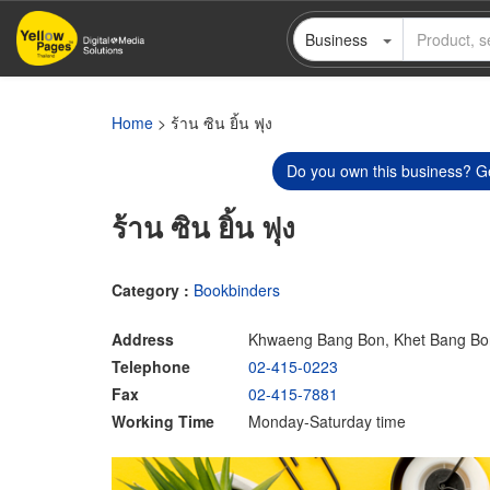
Skip
Business
to
main
content
Home
> ร้าน ซิน ยิ้น ฟุง
Do you own this business? Ge
ร้าน ซิน ยิ้น ฟุง
Category :
Bookbinders
Address
Khwaeng Bang Bon, Khet Bang Bo
Telephone
02-415-0223
Fax
02-415-7881
Working Time
Monday-Saturday time