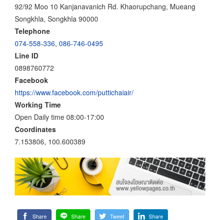
92/92 Moo 10 Kanjanavanich Rd. Khaorupchang, Mueang
Songkhla, Songkhla 90000
Telephone
074-558-336
,
086-746-0495
Line ID
0898760772
Facebook
https://www.facebook.com/puttichaiair/
Working Time
Open Daily time 08:00-17:00
Coordinates
7.153806, 100.600389
Share
Share
Tweet
Share