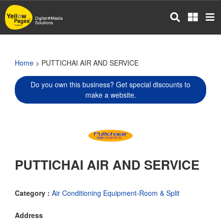
Skip
to
main
content
Home
> PUTTICHAI AIR AND SERVICE
Do you own this business? Get special discounts to
make a website.
PUTTICHAI AIR AND SERVICE
Category :
Air Conditioning Equipment-Room & Split
Address