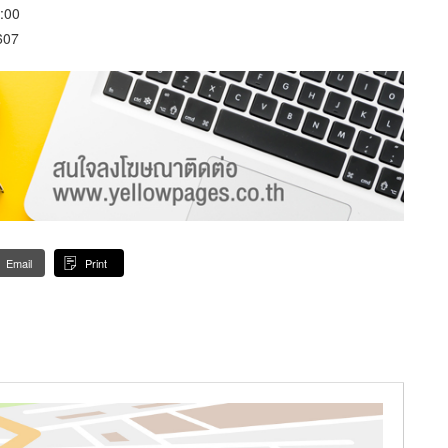
:00
607
Email
Print