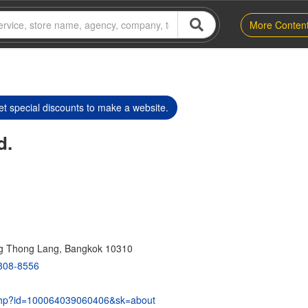
More Conten
t special discounts to make a website.
d.
g Thong Lang, Bangkok 10310
808-8556
e.php?id=100064039060406&sk=about