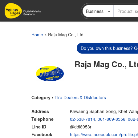
Skip
Business
to
main
content
Home
> Raja Mag Co., Ltd.
Do you own this business? Ge
Raja Mag Co., Lt
Category :
Tire Dealers & Distributors
Address
Khwaeng Saphan Song, Khet Wan
Telephone
02-538-7814
,
061-809-8556
,
062-
Line ID
@ddl8953r
Facebook
https://web.facebook.com/profil