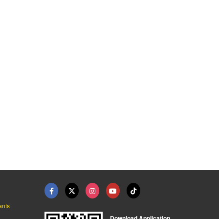
ง ลำปาง
จำหน่ายล้อแม็กซ์ ลำป ...
อู่ซ่อมรถใกล้ฉัน
ศูนย์บริการยางรถยนต์ ลำปาง-พี.เอส ออโต้ไทร์
ศูนย์บริการยางรถยนต์ ลำปาง-พี.เอส ออโต้ไทร์
ศูนย์บริการยางรถยนต์ ลำปาง-พี.เอส ออโต้ไทร์
ants
Download Application