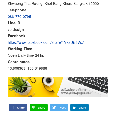
Khwaeng Tha Raeng, Khet Bang Khen, Bangkok 10220
Telephone
086-770-0795
Line ID
vp-design
Facebook
https://www.facebook.com/share/1YXsUiz8Wx/
Working Time
Open Daily time 24 hr.
Coordinates
13.898363, 100.619888
Share
Share
Tweet
Share